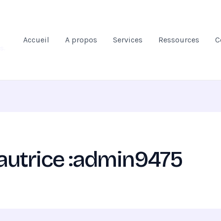
Accueil
A propos
Services
Ressources
C
s.
/autrice :admin9475